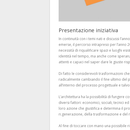
Presentazione iniziativa
In continuità con i temi nati e discussi l’a
emerse, il percorso intrapreso per l’anno 2
necessità di riqualificare spazi e luoghi esi
identità nel tempo, ma anche come speranza 
attenti e capaci nel saper dare le giuste ris
Di fatto le considerevoli trasformazioni c
radicalmente cambiando il fine ultimo del p
all’interno del processo progettuale e talvolt
L’architettura ha la possibilità di fungere 
diversi fattori: economici, sociali, tecnici ed
loro azione che giustifica e determina il pr
ri.generazione, della trasformazione e del ri
Al fine di toccare con mano una possibile ri