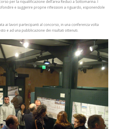
orso per la riqualificazione dell’area Reduci a Sottomarina. I
ofondire e suggerire proprie riflessioni a riguardo, esponendole
ata ai lavori partecipanti al concorso, in una conferenza volta
o e ad una pubblicazione dei risultati ottenuti.