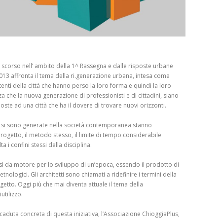
nno scorso nell’ ambito della 1^ Rassegna e dalle risposte urbane
013 affronta il tema della ri.generazione urbana, intesa come
stenti della città che hanno perso la loro forma e quindi la loro
che la nuova generazione di professionisti e di cittadini, siano
poste ad una città che ha il dovere di trovare nuovi orizzonti.
he si sono generate nella società contemporanea stanno
rogetto, il metodo stesso, il limite di tempo considerabile
a i confini stessi della disciplina.
così da motore per lo sviluppo di un’epoca, essendo il prodotto di
 etnologici. Gli architetti sono chiamati a ridefinire i termini della
ogetto. Oggi più che mai diventa attuale il tema della
utilizzo.
caduta concreta di questa iniziativa, l’Associazione ChioggiaPlus,